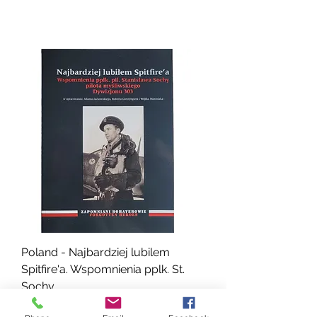
Poland - Najbardziej lubilem
Spitfire'a. Wspomnienia pplk. St.
Sochy
Cena
25,00 USD